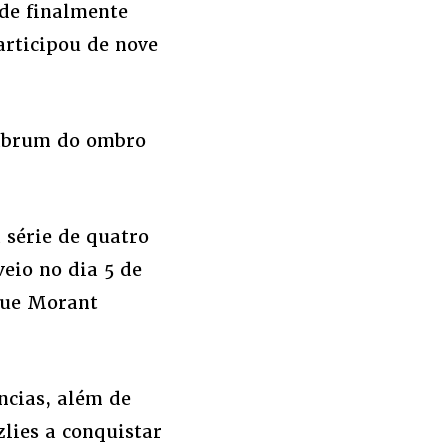
de finalmente
articipou de nove
labrum do ombro
 série de quatro
veio no dia 5 de
que Morant
ências, além de
lies a conquistar