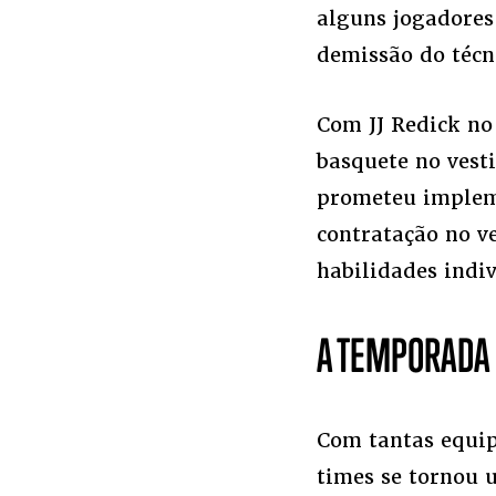
alguns jogadores
demissão do técn
Com JJ Redick no
basquete no vest
prometeu impleme
contratação no v
habilidades indi
A TEMPORADA 
Com tantas equip
times se tornou u