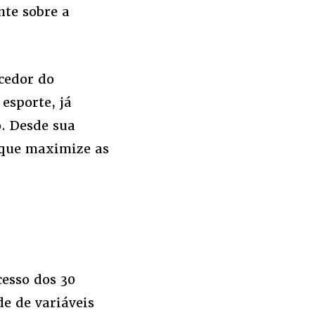
te sobre a
cedor do
esporte, já
. Desde sua
 que maximize as
cesso dos 30
de de variáveis