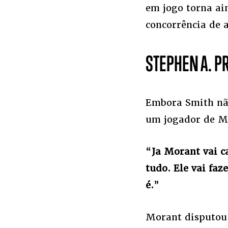
em jogo torna ai
concorrência de a
STEPHEN A. P
Embora Smith não
um jogador de Me
“
Ja Morant vai c
tudo. Ele vai fa
é.
”
Morant disputou 