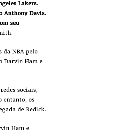
ngeles Lakers.
o Anthony Davis.
com seu
mith.
s da NBA pelo
co Darvin Ham e
redes sociais,
 entanto, os
egada de Redick.
rvin Ham e