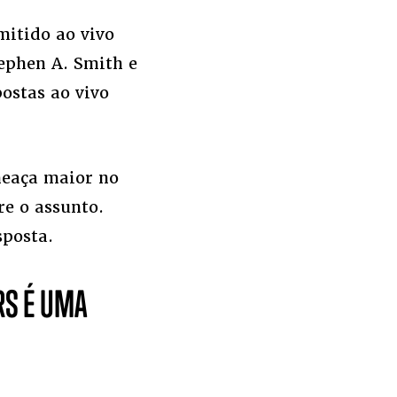
mitido ao vivo
ephen A. Smith e
ostas ao vivo
meaça maior no
re o assunto.
sposta.
RS É UMA