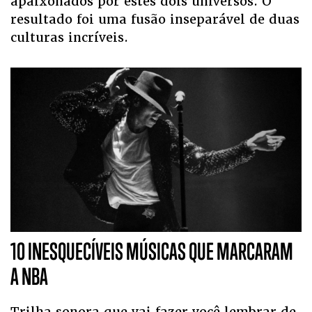
apaixonados por estes dois universos. O
resultado foi uma fusão inseparável de duas
culturas incríveis.
10 INESQUECÍVEIS MÚSICAS QUE MARCARAM
A NBA
Trilha sonora que vai fazer você lembrar de